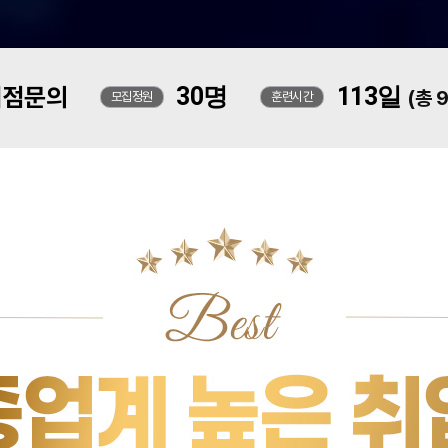
지점문의
30명
113일
(총 
모집정원
훈련시간