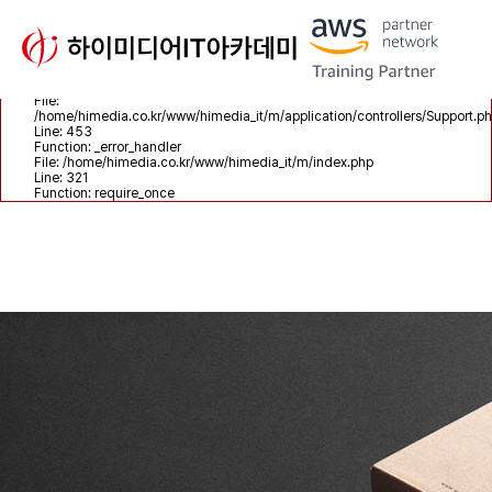
A PHP Error was encountered
Severity: Notice
Message: Trying to get property 'sub_course_name' of non-object
Filename: controllers/Support.php
Line Number: 453
Backtrace:
File:
/home/himedia.co.kr/www/himedia_it/m/application/controllers/Support.p
Line: 453
Function: _error_handler
File: /home/himedia.co.kr/www/himedia_it/m/index.php
Line: 321
Function: require_once