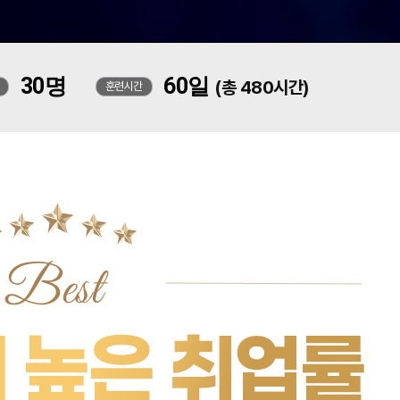
30명
60일
(총 480시간)
훈련시간