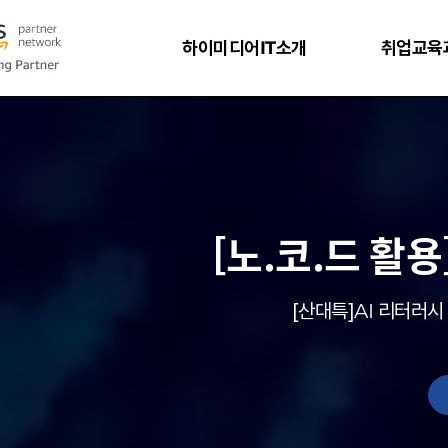
하이미디어IT소개
취업교육
[노.코.드 활용
[산대특]AI 리터러시