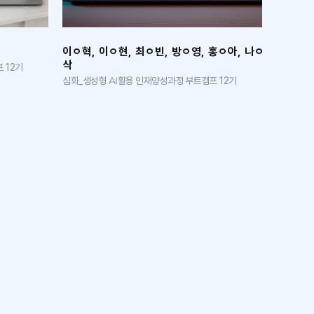
이ㅇ혁, 이ㅇ현, 최ㅇ빈, 방ㅇ영, 홍ㅇ아, 나ㅇ
김ㅇ나, 
삭
상
 12기
심화_생성형 AI활용 인재양성과정 부트캠프 12기
심화_생성