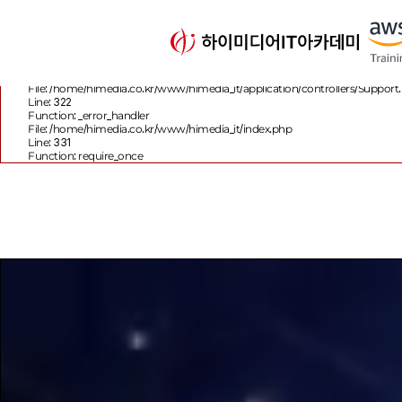
A PHP Error was encountered
Severity: Notice
Message: Trying to get property 'sub_course_name' of non-object
Filename: controllers/Support.php
Line Number: 322
Backtrace:
File: /home/himedia.co.kr/www/himedia_it/application/controllers/Support
Line: 322
Function: _error_handler
File: /home/himedia.co.kr/www/himedia_it/index.php
Line: 331
Function: require_once