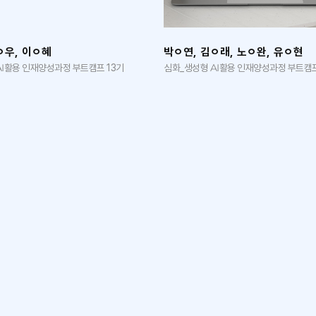
ㅇ우, 이ㅇ혜
박ㅇ연, 김ㅇ래, 노ㅇ완, 유ㅇ현
AI활용 인재양성과정 부트캠프 13기
심화_생성형 AI활용 인재양성과정 부트캠프