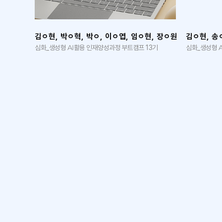
진, 방ㅇ
김ㅇ현, 박ㅇ혁, 박ㅇ, 이ㅇ엽, 임ㅇ현, 장ㅇ원
김ㅇ현, 송
3기
심화_생성형 AI활용 인재양성과정 부트캠프 13기
심화_생성형 