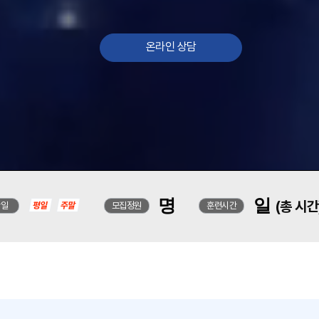
온라인 상담
명
일
(총 시간
강일
모집정원
훈련시간